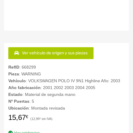
Ver vehículo de origen y sus piezas
RefID
: 668299
Pieza
: WARNING
Vehículo
: VOLKSWAGEN POLO IV 9N1 Highline Año: 2003
Año fabricación
: 2001 2002 2003 2004 2005
Estado
: Material de segunda mano
Nº Puertas
: 5
Ubicación
: Montada revisada
15,67
€
12,95
€
Hay existencias