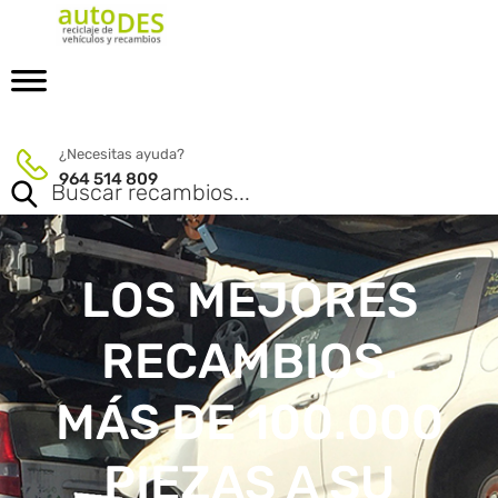
¿Necesitas ayuda?
964 514 809
LOS MEJORES
RECAMBIOS.
MÁS DE 100.000
PIEZAS A SU