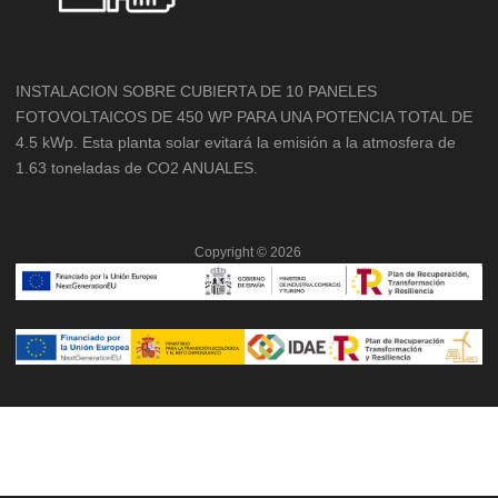
INSTALACION SOBRE CUBIERTA DE 10 PANELES
FOTOVOLTAICOS DE 450 WP PARA UNA POTENCIA TOTAL DE
4.5 kWp. Esta planta solar evitará la emisión a la atmosfera de
1.63 toneladas de CO2 ANUALES.
Copyright ©
2026