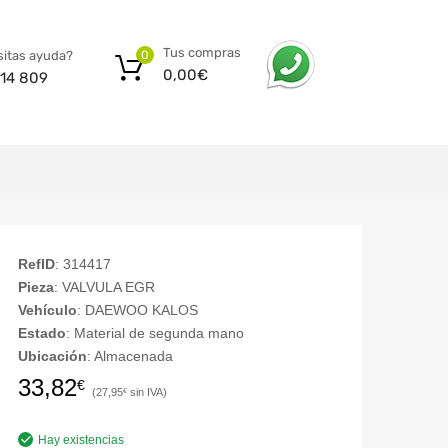
Tus compras
itas ayuda?
0
0,00
€
14 809
RefID
: 314417
Pieza
: VALVULA EGR
Vehículo
: DAEWOO KALOS
Estado
: Material de segunda mano
Ubicación
: Almacenada
33,82
€
27,95
€
Hay existencias