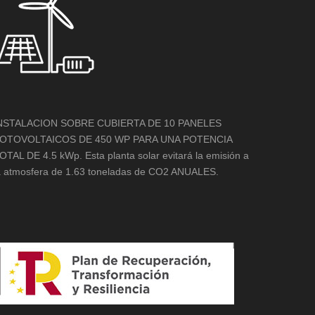
NSTALACION SOBRE CUBIERTA DE 10 PANELES
OTOVOLTAICOS DE 450 WP PARA UNA POTENCIA
OTAL DE 4.5 kWp. Esta planta solar evitará la emisión a
a atmosfera de 1.63 toneladas de CO2 ANUALES.