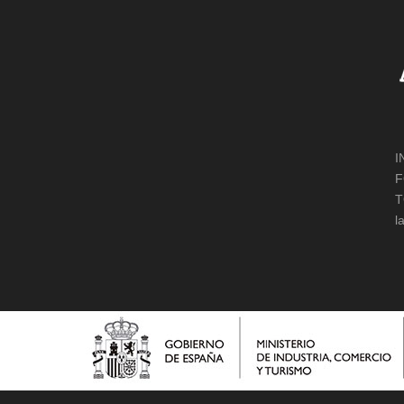
I
F
T
l