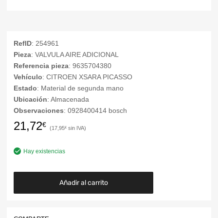
RefID
: 254961
Pieza
: VALVULA AIRE ADICIONAL
Referencia pieza
: 9635704380
Vehículo
: CITROEN XSARA PICASSO
Estado
: Material de segunda mano
Ubicación
: Almacenada
Observaciones
: 0928400414 bosch
21,72
€
17,95
€
Hay existencias
Añadir al carrito