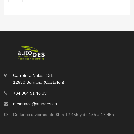
Carretera Nules, 131
12530 Burriana (Castellón)
+34 964 51 48 09
desguace@autodes.es
De lunes a viernes de 8h a 12:45h y de 15h a 17:45h