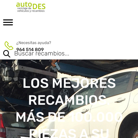
¿Necesitas ayuda?
964 514 809
LOS MEJORES
RECAMBIOS.
MÁS DE 100.000
PIEZAS A SU