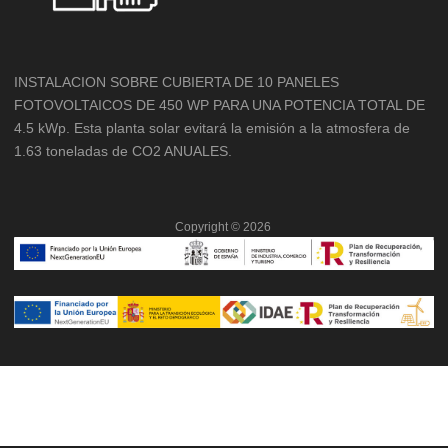
INSTALACION SOBRE CUBIERTA DE 10 PANELES
FOTOVOLTAICOS DE 450 WP PARA UNA POTENCIA TOTAL DE
4.5 kWp. Esta planta solar evitará la emisión a la atmosfera de
1.63 toneladas de CO2 ANUALES.
Copyright ©
2026