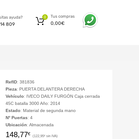
Tus compras
itas ayuda?
0
0,00
€
14 809
RefID
: 381836
Pieza
: PUERTA DELANTERA DERECHA
Vehículo
: IVECO DAILY FURGÓN Caja cerrada
45C batalla 3000 Año: 2014
Estado
: Material de segunda mano
Nº Puertas
: 4
Ubicación
: Almacenada
148,77
€
122,95
€