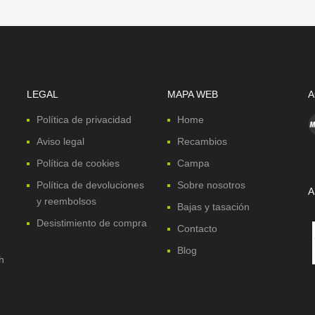
LEGAL
MAPA WEB
A
Política de privacidad
Home
Aviso legal
Recambios
Política de cookies
Campa
Política de devoluciones
Sobre nosotros
A
y reembolsos
Bajas y tasación
Desistimiento de compra
Contacto
Blog
h