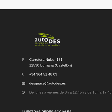
Carretera Nules, 131
12530 Burriana (Castellón)
+34 964 51 48 09
desguace@autodes.es
De lunes a viernes de 8h a 12:45h y de 15h a 17:45
NUESTRAS REDES SOCIALES: