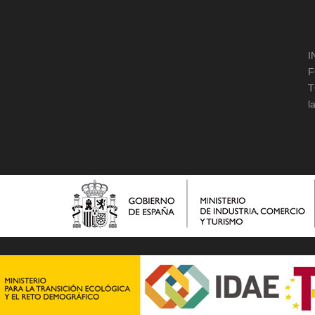
I
F
T
l