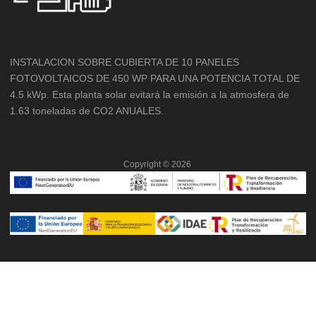
INSTALACION SOBRE CUBIERTA DE 10 PANELES
FOTOVOLTAICOS DE 450 WP PARA UNA POTENCIA TOTAL DE
4.5 kWp. Esta planta solar evitará la emisión a la atmosfera de
1.63 toneladas de CO2 ANUALES.
Copyright ©
2026