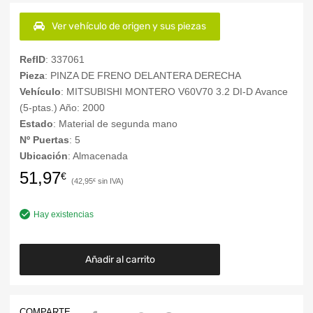
Ver vehículo de origen y sus piezas
RefID
: 337061
Pieza
: PINZA DE FRENO DELANTERA DERECHA
Vehículo
: MITSUBISHI MONTERO V60V70 3.2 DI-D Avance
(5-ptas.) Año: 2000
Estado
: Material de segunda mano
Nº Puertas
: 5
Ubicación
: Almacenada
51,97
€
42,95
€
Hay existencias
Añadir al carrito
COMPARTE