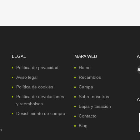
LEGAL
MAPA WEB
A
Política de privacidad
Home
Aviso legal
Recambios
Política de cookies
Campa
Política de devoluciones
Sobre nosotros
A
y reembolsos
Bajas y tasación
Desistimiento de compra
Contacto
Blog
h