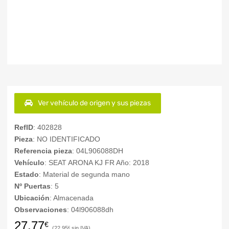
Ver vehículo de origen y sus piezas
RefID
: 402828
Pieza
: NO IDENTIFICADO
Referencia pieza
: 04L906088DH
Vehículo
: SEAT ARONA KJ FR Año: 2018
Estado
: Material de segunda mano
Nº Puertas
: 5
Ubicación
: Almacenada
Observaciones
: 04l906088dh
27,77
€
22,95
€