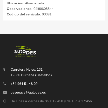
Ubicación
: Almacenada
Observaciones
: 04l906088dh
Código del vehículo
: 03391
Carretera Nules, 131
12530 Burriana (Castellón)
+34 964 51 48 09
desguace@autodes.es
De lunes a viernes de 8h a 12:45h y de 15h a 17:45h