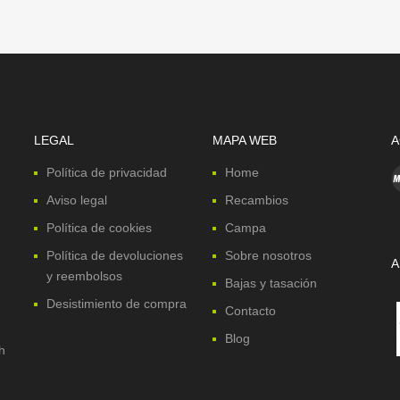
LEGAL
MAPA WEB
A
Política de privacidad
Home
Aviso legal
Recambios
Política de cookies
Campa
Política de devoluciones
Sobre nosotros
A
y reembolsos
Bajas y tasación
Desistimiento de compra
Contacto
Blog
h