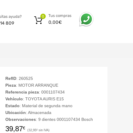
Tus compras
itas ayuda?
0
0,00
€
14 809
RefID
: 260525
Pieza
: MOTOR ARRANQUE
Referencia pieza
: 0001107434
Vehículo
: TOYOTA AURIS E15
Estado
: Material de segunda mano
Ubicación
: Almacenada
Observaciones
: 9 dientes 0001107434 Bosch
39,87
€
32,95
€