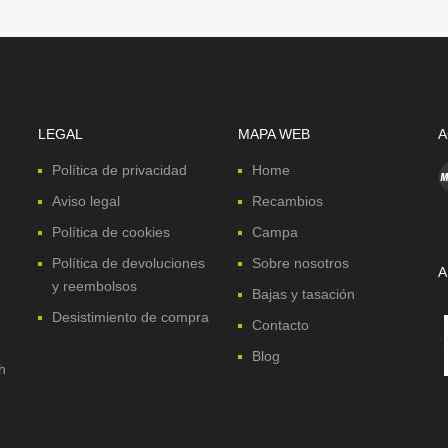
LEGAL
MAPA WEB
A
Política de privacidad
Home
Aviso legal
Recambios
Política de cookies
Campa
Política de devoluciones
Sobre nosotros
A
y reembolsos
Bajas y tasación
Desistimiento de compra
Contacto
Blog
h