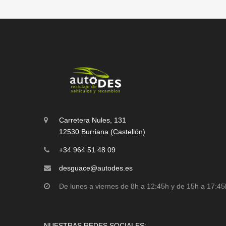
Carretera Nules, 131
12530 Burriana (Castellón)
+34 964 51 48 09
desguace@autodes.es
De lunes a viernes de 8h a 12:45h y de 15h a 17:45
NUESTRAS REDES SOCIALES: