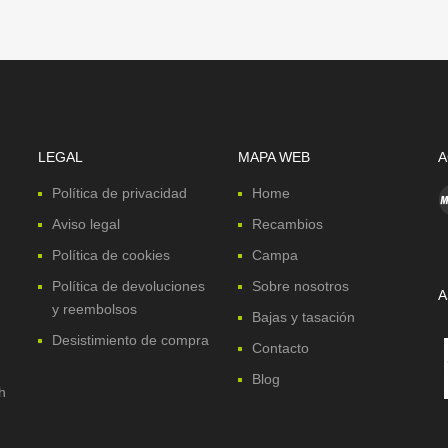
LEGAL
MAPA WEB
A
Política de privacidad
Home
Aviso legal
Recambios
Política de cookies
Campa
Política de devoluciones
Sobre nosotros
A
y reembolsos
Bajas y tasación
Desistimiento de compra
Contacto
Blog
h