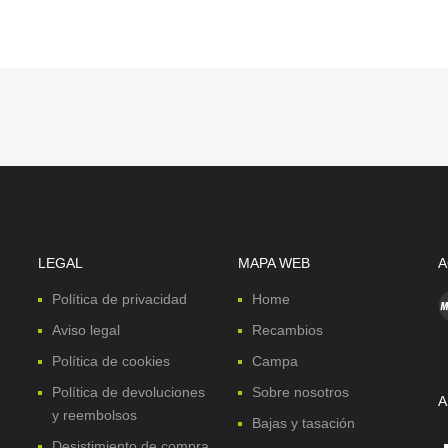
LEGAL
MAPA WEB
A
Política de privacidad
Home
Aviso legal
Recambios
Política de cookies
Campa
Política de devoluciones
Sobre nosotros
A
y reembolsos
Bajas y tasación
Desistimiento de compra