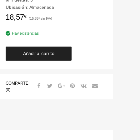
Nº Puertas
: 3
Ubicación
: Almacenada
18,57
€
15,35
€
Hay existencias
Añadir al carrito
COMPARTE
(0)