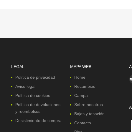
LEGAL
MAPA WEB
A
Política de privacidad
Home
Aviso legal
Recambios
Política de cookies
Campa
Política de devoluciones
Sobre nosotros
A
y reembolsos
Bajas y tasación
Desistimiento de compra
Contacto
Blog