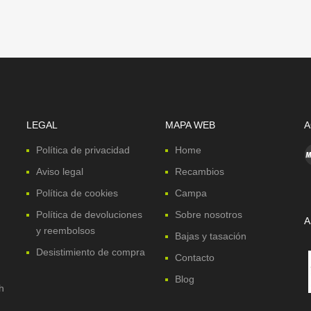
LEGAL
MAPA WEB
A
Política de privacidad
Home
Aviso legal
Recambios
Política de cookies
Campa
Política de devoluciones
Sobre nosotros
A
y reembolsos
Bajas y tasación
Desistimiento de compra
Contacto
Blog
h