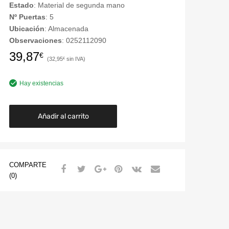
Estado
: Material de segunda mano
Nº Puertas
: 5
Ubicación
: Almacenada
Observaciones
: 0252112090
39,87
€
32,95
€
Hay existencias
Añadir al carrito
COMPARTE
(0)