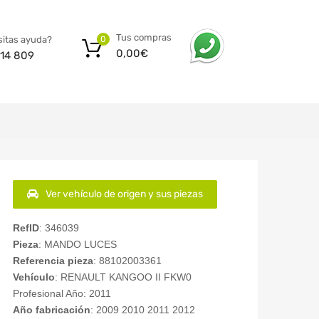
Tus compras
itas ayuda?
0
0,00
€
14 809
Ver vehículo de origen y sus piezas
RefID
: 346039
Pieza
: MANDO LUCES
Referencia pieza
: 88102003361
Vehículo
: RENAULT KANGOO II FKW0
Profesional Año: 2011
Año fabricación
: 2009 2010 2011 2012