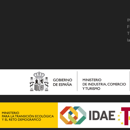
I
F
T
l