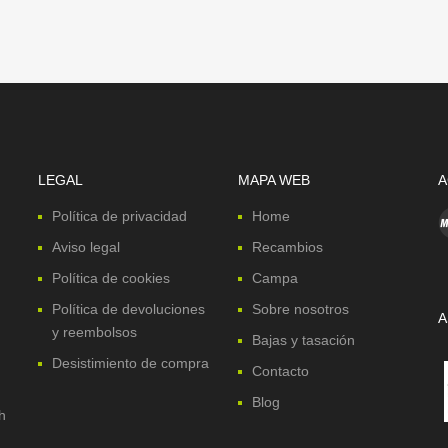
LEGAL
MAPA WEB
A
Política de privacidad
Home
Aviso legal
Recambios
Política de cookies
Campa
Política de devoluciones
Sobre nosotros
A
y reembolsos
Bajas y tasación
Desistimiento de compra
Contacto
Blog
h