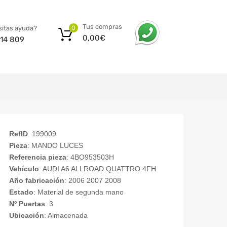
Tus compras
itas ayuda?
0
0,00
€
14 809
RefID
: 199009
Pieza
: MANDO LUCES
Referencia pieza
: 4BO953503H
Vehículo
: AUDI A6 ALLROAD QUATTRO 4FH
Año fabricación
: 2006 2007 2008
Estado
: Material de segunda mano
Nº Puertas
: 3
Ubicación
: Almacenada