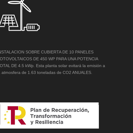
NSTALACION SOBRE CUBIERTA DE 10 PANELES
OTOVOLTAICOS DE 450 WP PARA UNA POTENCIA
OTAL DE 4.5 kWp. Esta planta solar evitará la emisión a
a atmosfera de 1.63 toneladas de CO2 ANUALES.