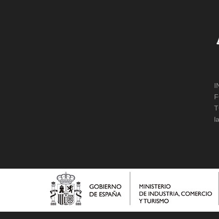
I
F
T
l