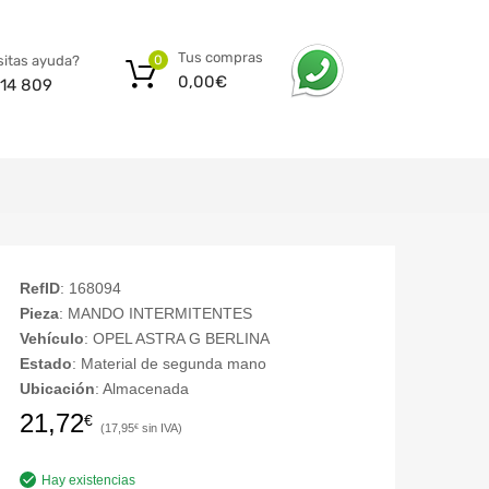
Tus compras
itas ayuda?
0
0,00
€
14 809
RefID
: 168094
Pieza
: MANDO INTERMITENTES
Vehículo
: OPEL ASTRA G BERLINA
Estado
: Material de segunda mano
Ubicación
: Almacenada
21,72
€
17,95
€
Hay existencias