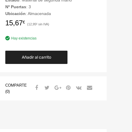
Estado
: Material de segunda mano
Nº Puertas
: 3
Ubicación
: Almacenada
15,67
€
12,95
€
Hay existencias
Añadir al carrito
COMPARTE
(0)