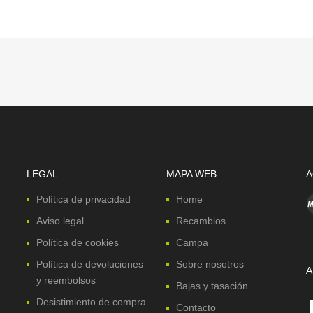
LEGAL
MAPA WEB
A
Política de privacidad
Home
Aviso legal
Recambios
Política de cookies
Campa
Política de devoluciones
Sobre nosotros
A
y reembolsos
Bajas y tasación
Desistimiento de compra
Contacto