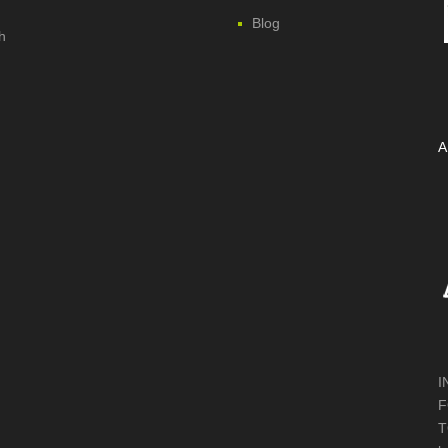
Blog
h
A
I
F
T