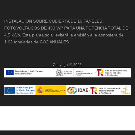
INSTALACION SOBRE CUBIERTA DE 10 PANELES
FOTOVOLTAICOS DE 450 WP PARA UNA POTENCIA TOTAL DE
4.5 kWp. Esta planta solar evitará la emisión a la atmosfera de
1.63 toneladas de CO2 ANUALES.
Copyright ©
2026