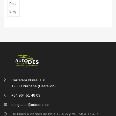
Peso
5 kg
Carretera Nules, 131
12530 Burriana (Castellón)
+34 964 51 48 09
desguace@autodes.es
De lunes a viernes de 8h a 12:45h y de 15h a 17:45h