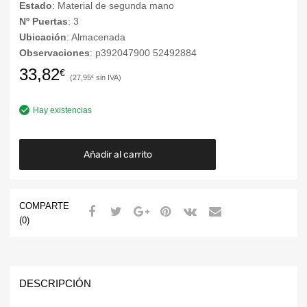
Estado
: Material de segunda mano
Nº Puertas
: 3
Ubicación
: Almacenada
Observaciones
: p392047900 52492884
33,82
€
27,95
€
Hay existencias
Añadir al carrito
COMPARTE
(0)
DESCRIPCIÓN