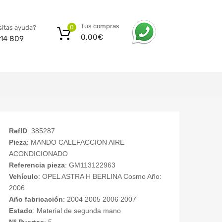
Tus compras
itas ayuda?
0
0,00
€
14 809
RefID
: 385287
Pieza
: MANDO CALEFACCION AIRE
ACONDICIONADO
Referencia pieza
: GM113122963
Vehículo
: OPEL ASTRA H BERLINA Cosmo Año:
2006
Año fabricación
: 2004 2005 2006 2007
Estado
: Material de segunda mano