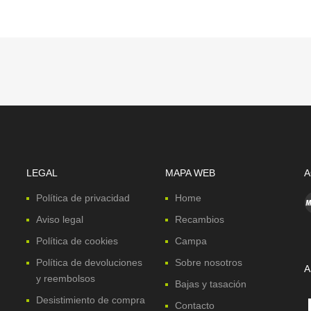
LEGAL
MAPA WEB
A
Política de privacidad
Home
Aviso legal
Recambios
Política de cookies
Campa
Política de devoluciones
Sobre nosotros
A
y reembolsos
Bajas y tasación
Desistimiento de compra
Contacto