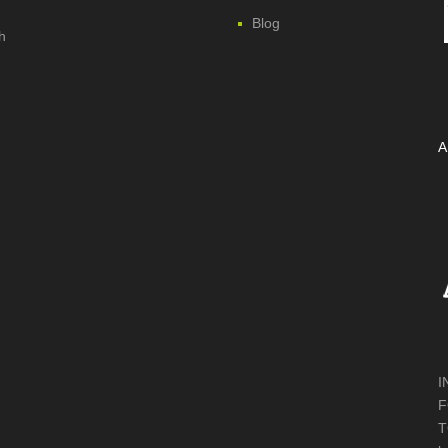
Blog
h
A
I
F
T