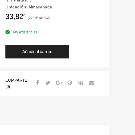
Nº Puertas
: 5
Ubicación
: Almacenada
33,82
€
27,95
€
Hay existencias
Añadir al carrito
COMPARTE
(0)