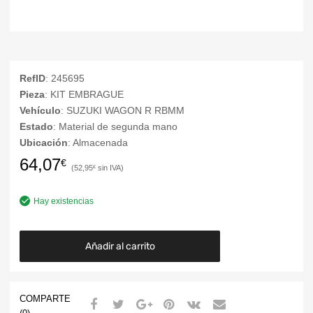
RefID
: 245695
Pieza
: KIT EMBRAGUE
Vehículo
: SUZUKI WAGON R RBMM
Estado
: Material de segunda mano
Ubicación
: Almacenada
64,07
€
52,95
€
Hay existencias
Añadir al carrito
COMPARTE