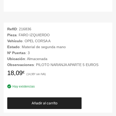
RefID
: 216836
Pieza
: FARO IZQUIERDO
Vehículo
: OPEL CORSA A
Estado
: Material de segunda mano
Nº Puertas
: 3
Ubicación
: Almacenada
Observaciones
: PILOTO NARANJA APARTE 5 EUROS
18,09
€
14,95
€
Hay existencias
Añadir al carrito