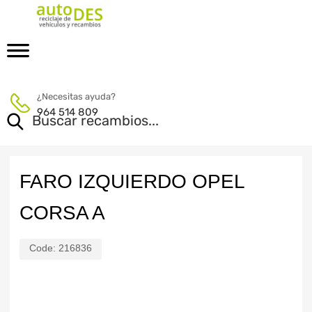
¿Necesitas ayuda?
964 514 809
FARO IZQUIERDO OPEL
CORSA A
Code:
216836