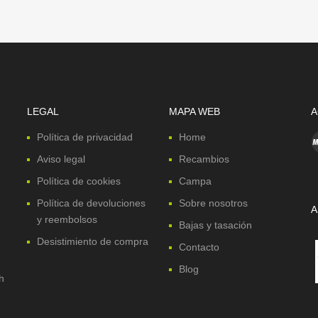
LEGAL
MAPA WEB
A
Política de privacidad
Home
Aviso legal
Recambios
Política de cookies
Campa
Política de devoluciones
Sobre nosotros
A
y reembolsos
Bajas y tasación
Desistimiento de compra
Contacto
Blog
h