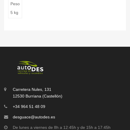
Peso
5 kg
Carretera Nules, 131
12530 Burriana (Castellón)
+34 964 51 48 09
desguace@autodes.es
De lunes a viernes de 8h a 12:45h y de 15h a 17:45h