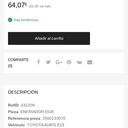
64,07
€
52,95
€
Hay existencias
Añadir al carrito
COMPARTE
(0)
DESCRIPCIÓN
RefID
: 431209
Pieza
: ENFRIADOR EGR
Referencia pieza
: 2560133070
Vehículo
: TOYOTA AURIS E18