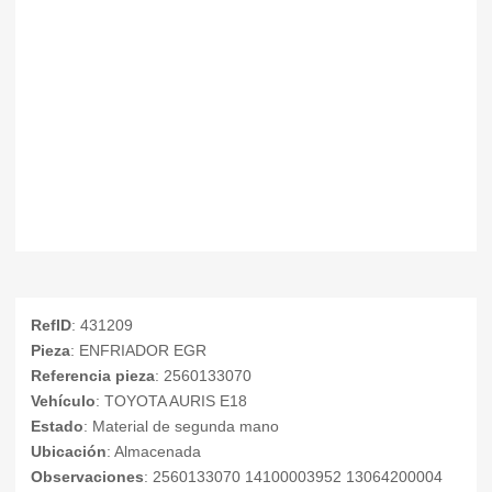
RefID
: 431209
Pieza
: ENFRIADOR EGR
Referencia pieza
: 2560133070
Vehículo
: TOYOTA AURIS E18
Estado
: Material de segunda mano
Ubicación
: Almacenada
Observaciones
: 2560133070 14100003952 13064200004