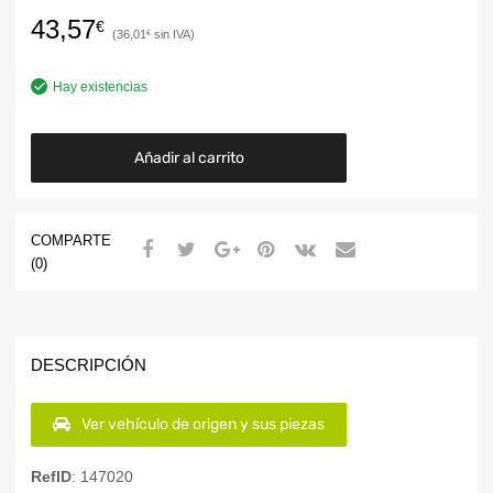
43,57
€
36,01
€
Hay existencias
Añadir al carrito
COMPARTE
(0)
DESCRIPCIÓN
Ver vehículo de origen y sus piezas
RefID
: 147020