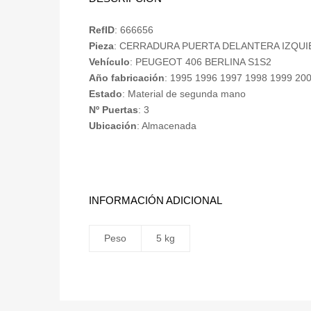
RefID
: 666656
Pieza
: CERRADURA PUERTA DELANTERA IZQU
Vehículo
: PEUGEOT 406 BERLINA S1S2
Año fabricación
: 1995 1996 1997 1998 1999 20
Estado
: Material de segunda mano
Nº Puertas
: 3
Ubicación
: Almacenada
INFORMACIÓN ADICIONAL
Peso
5 kg