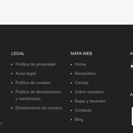
LEGAL
MAPA WEB
A
Política de privacidad
Home
Aviso legal
Recambios
Política de cookies
Campa
Política de devoluciones
Sobre nosotros
A
y reembolsos
Bajas y tasación
Desistimiento de compra
Contacto
Blog
h