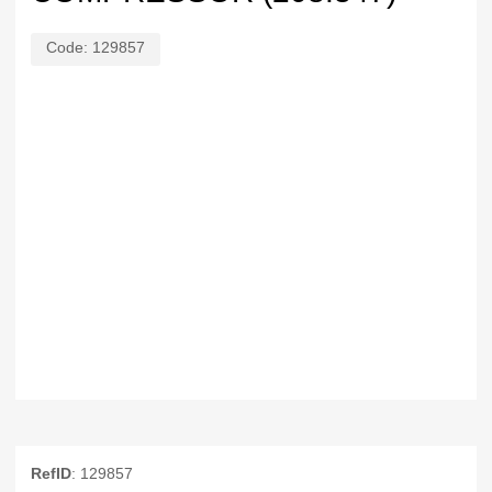
Code:
129857
RefID
: 129857