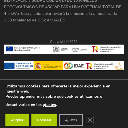
INSTALACION SOBRE CUBIERTA DE 10 PANELES
FOTOVOLTAICOS DE 450 WP PARA UNA POTENCIA TOTAL DE
4.5 kWp. Esta planta solar evitará la emisión a la atmosfera de
1.63 toneladas de CO2 ANUALES.
Copyright ©
2026
Utilizamos cookies para ofrecerte la mejor experiencia en
nuestra web.
Puedes aprender más sobre qué cookies utilizamos o
desactivarlas en los
ajustes
.
Cerrar el banner de co
Aceptar
Rechazar
Ajustes