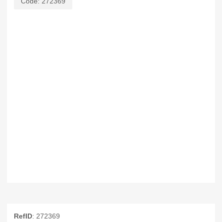
Code:
272369
RefID
: 272369