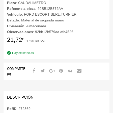
Pieza
: CAUDALIMETRO
Referencia pieza
: 92BB12B579AA
Vehículo
: FORD ESCORT BERL.TURNIER
Estado
: Material de segunda mano
Ubicación
: Almacenada
Observaciones
: 92bb12b579aa afh4526
21,72
€
17,95
€
Hay existencias
COMPARTE
(0)
DESCRIPCIÓN
RefID
: 272369