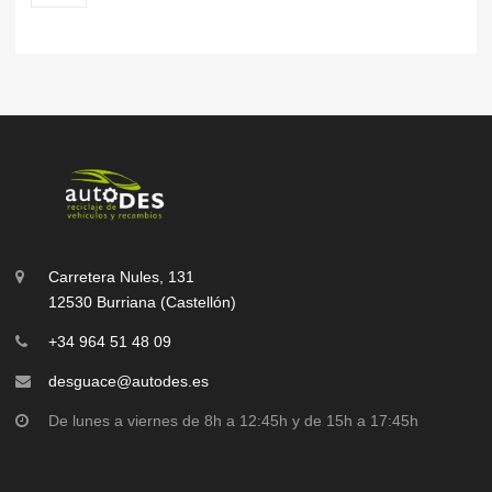
Carretera Nules, 131
12530 Burriana (Castellón)
+34 964 51 48 09
desguace@autodes.es
De lunes a viernes de 8h a 12:45h y de 15h a 17:45h