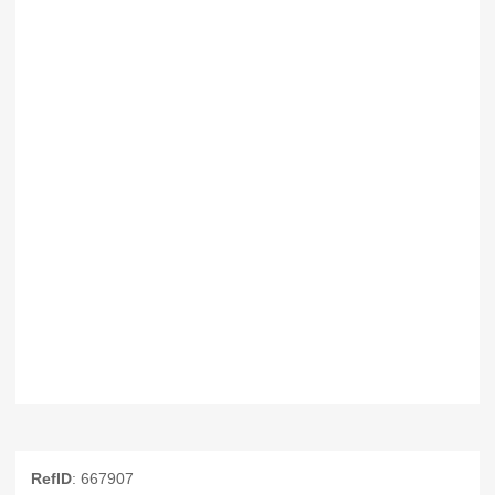
RefID
: 667907