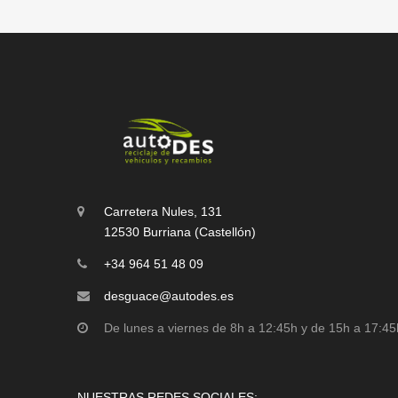
Carretera Nules, 131
12530 Burriana (Castellón)
+34 964 51 48 09
desguace@autodes.es
De lunes a viernes de 8h a 12:45h y de 15h a 17:45
NUESTRAS REDES SOCIALES: