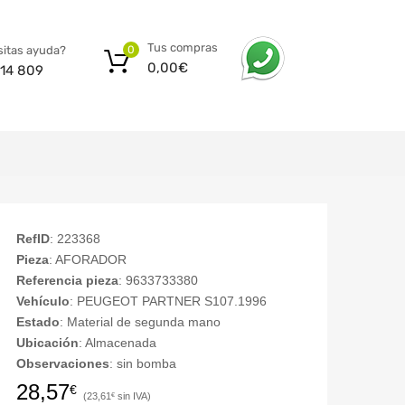
Tus compras
itas ayuda?
0
0,00
€
14 809
RefID
: 223368
Pieza
: AFORADOR
Referencia pieza
: 9633733380
Vehículo
: PEUGEOT PARTNER S107.1996
Estado
: Material de segunda mano
Ubicación
: Almacenada
Observaciones
: sin bomba
28,57
€
23,61
€