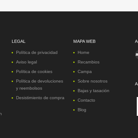
LEGAL
MAPA WEB
A
Política de privacidad
Home
Aviso legal
Recambios
Política de cookies
Campa
Política de devoluciones
Sobre nosotros
A
y reembolsos
Bajas y tasación
Desistimiento de compra
Contacto
Blog
h