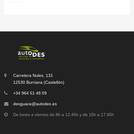
Carretera Nules, 131
12530 Burriana (Castellón)
+34 964 51 48 09
desguace@autodes.es
De lunes a viernes de 8h a 12:45h y de 15h a 17:45h