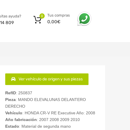
Tus compras
itas ayuda?
0
0,00
€
14 809
Ver vehículo de origen y sus piezas
RefID
: 250837
Pieza
: MANDO ELEVALUNAS DELANTERO
DERECHO
Vehículo
: HONDA CR-V RE Executive Año: 2008
Año fabricación
: 2007 2008 2009 2010
Estado
: Material de segunda mano