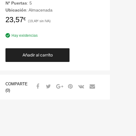
Nº Puertas
: 5
Ubicación
: Almacenada
23,57
€
19,48
€
Hay existencias
Añadir al carrito
COMPARTE
(0)