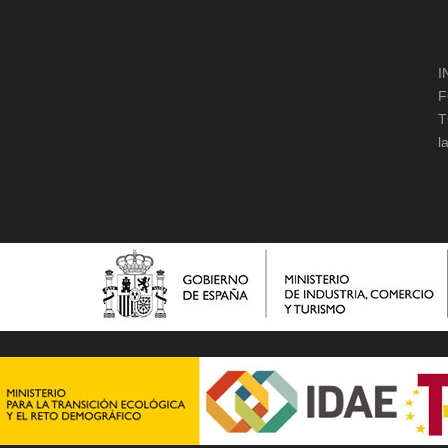
I
F
T
l