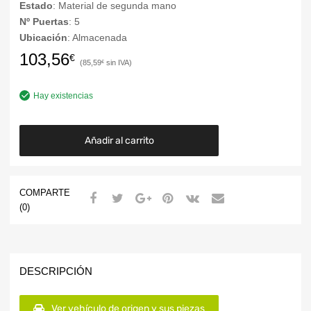
Estado
: Material de segunda mano
Nº Puertas
: 5
Ubicación
: Almacenada
103,56
€
85,59
€
Hay existencias
Añadir al carrito
COMPARTE
(0)
DESCRIPCIÓN
Ver vehículo de origen y sus piezas